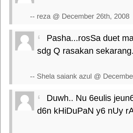
-- reza @ December 26th, 2008
Pasha...rosSa duet mau
sdg Q rasakan sekarang
-- Shela saiank azul @ Decembe
Duwh.. Nu 6eulis jeun
d6n kHiDuPaN y6 nUy r