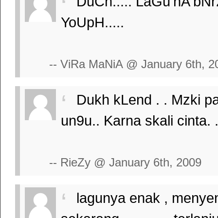
DuCh..... LaGu'nA bNr
YoUpH.....
-- ViRa MaNiA @ January 6th, 2
Dukh kLend . . Mzki p
un9u.. Karna skali cinta. .
-- RieZy @ January 6th, 2009
lagunya enak , menye