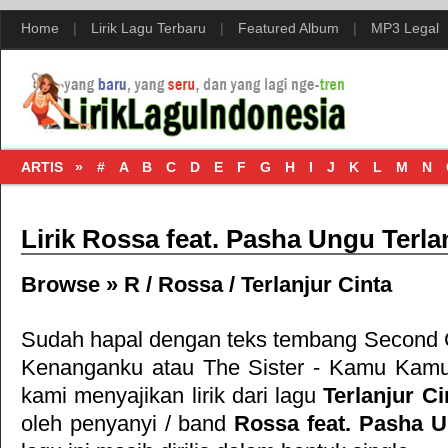
Home
|
Lirik Lagu Terbaru
|
Featured Album
|
MP3 Legal
ARTIS »
#
A
B
C
D
E
F
G
H
I
J
K
L
M
N
Lirik Rossa feat. Pasha Ungu Terla
Browse »
R
/
Rossa
/
Terlanjur Cinta
Sudah hapal dengan teks tembang
Second C
Kenanganku
atau
The Sister - Kamu Kamu
kami menyajikan lirik dari lagu
Terlanjur Ci
oleh penyanyi / band
Rossa feat. Pasha 