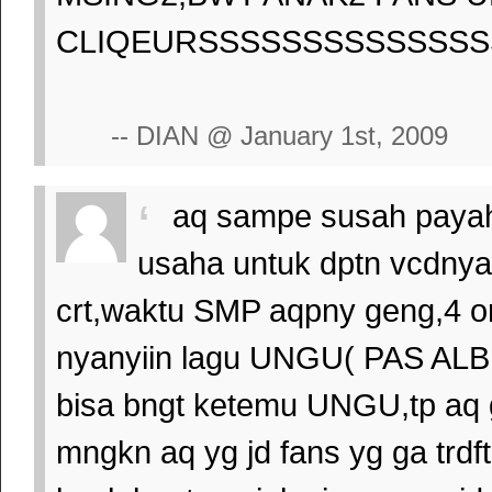
CLIQEURSSSSSSSSSSSSS
-- DIAN @ January 1st, 2009
aq sampe susah payah,
usaha untuk dptn vcdny
crt,waktu SMP aqpny geng,4 or
nyanyiin lagu UNGU( PAS AL
bisa bngt ketemu UNGU,tp aq 
mngkn aq yg jd fans yg ga trdf