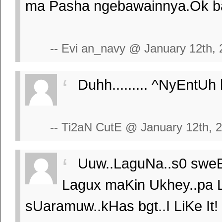
ma Pasha ngebawainnya.Ok b
-- Evi an_navy @ January 12th,
Duhh......... ^NyEntUh 
-- Ti2aN CutE @ January 12th, 
Uuw..LaguNa..s0 sweEt
Lagux maKin Ukhey..pa L
sUaramuw..kHas bgt..I LiKe It!