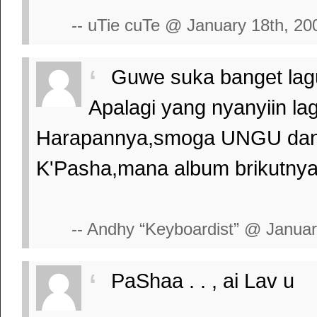
-- uTie cuTe @ January 18th, 20
Guwe suka banget lagu
Apalagi yang nyanyiin la
Harapannya,smoga UNGU dan 
K'Pasha,mana album brikutnya
-- Andhy “Keyboardist” @ Januar
PaShaa . . , ai Lav u