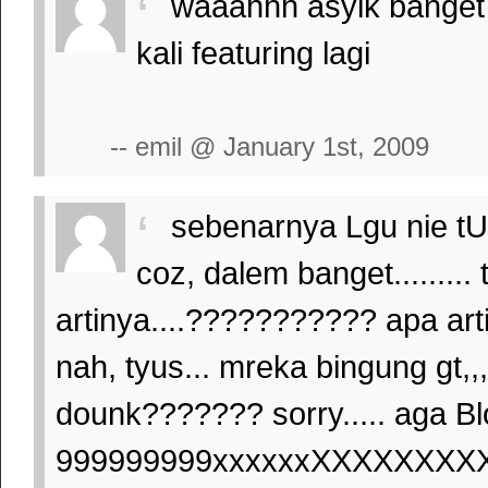
waaahhh asyik banget 
kali featuring lagi
-- emil @ January 1st, 2009
sebenarnya Lgu nie tUh 
coz, dalem banget......... 
artinya....??????????? apa ar
nah, tyus... mreka bingung gt,,,
dounk??????? sorry..... aga B
999999999xxxxxxXXXXXXXX