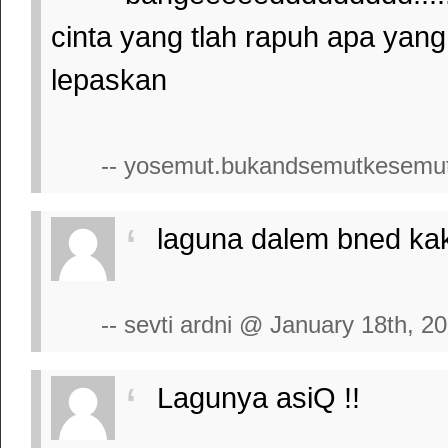
cinta yang tlah rapuh apa ya
lepaskan
-- yosemut.bukandsemutkesemut
laguna dalem bned kak
-- sevti ardni @ January 18th, 2
Lagunya asiQ !!