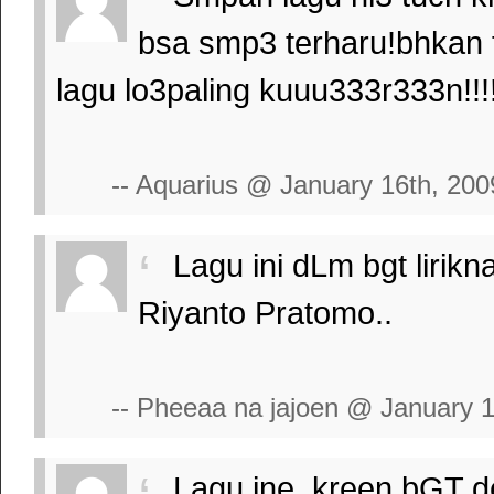
bsa smp3 terharu!bhkan t
lagu lo3paling kuuu333r333n!!!
-- Aquarius @ January 16th, 200
Lagu ini dLm bgt lirik
Riyanto Pratomo..
-- Pheeaa na jajoen @ January 1
Lagu ine..kreen bGT d