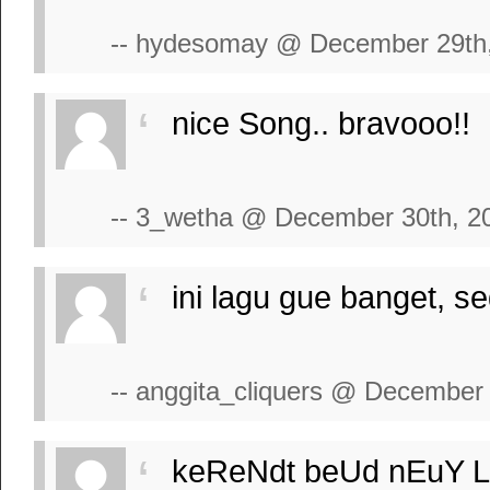
-- hydesomay @ December 29th
nice Song.. bravooo!!
-- 3_wetha @ December 30th, 2
ini lagu gue banget, se
-- anggita_cliquers @ December
keReNdt beUd nEuY L