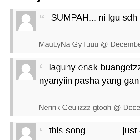
SUMPAH... ni lgu sdh b
-- MauLyNa GyTuuu @ December
laguny enak buangetzzz.
nyanyiin pasha yang ganten
-- Nennk Geulizzz gtooh @ Dec
this song.............. jus