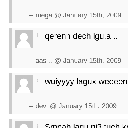
-- mega @ January 15th, 2009
qerenn dech lgu.a ..
-- aas .. @ January 15th, 2009
wuiyyyy lagux weeee
-- devi @ January 15th, 2009
Smpah lagu ni3 tuch kr