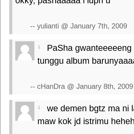
okky, pashaaaaa i luph u
-- yulianti @ January 7th, 2009
PaSha gwanteeeeeng bwa
tunggu album barunyaaa
-- cHanDra @ January 8th, 2009
we demen bgtz ma ni la
maw kok jd istrimu hehe