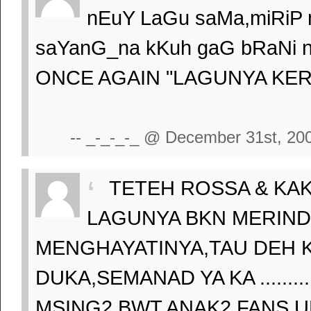
nEuY LaGu saMa,miRiP m
saYanG_na kKuh gaG bRaNi nu
ONCE AGAIN "LAGUNYA KER
-- _-_-_-_ @ December 31st, 20
TETEH ROSSA & KAKA PA
LAGUNYA BKN MERIND
MENGHAYATINYA,TAU DEH 
DUKA,SEMANAD YA KA ........
MSING2,BWT ANAK2 FANS 