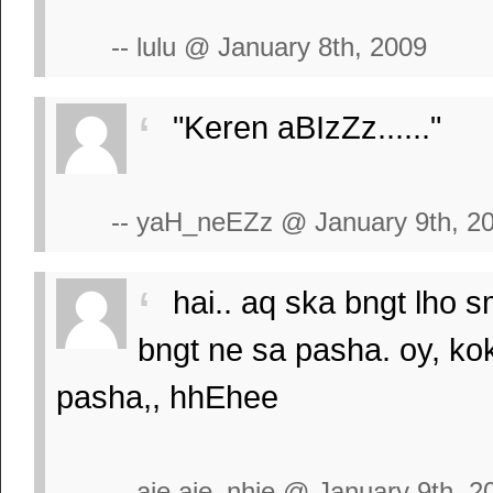
-- lulu @ January 8th, 2009
"Keren aBIzZz......"
-- yaH_neEZz @ January 9th, 2
hai.. aq ska bngt lho s
bngt ne sa pasha. oy, ko
pasha,, hhEhee
-- aie aie_nhie @ January 9th, 2