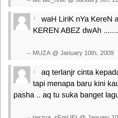
waH LiriK nYa KereN aBez
KEREN ABEZ dwAh ..........
-- MUZA @ January 10th, 2009
aq terlanjr cinta kepad
tapi menapa baru kini kau
pasha .. aq tu suka banget lagu
-- taszya_sEmUEt @ January 10