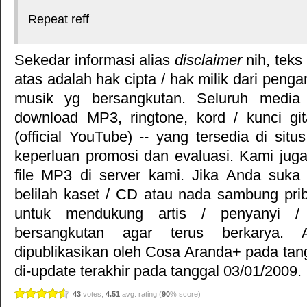
Repeat reff
Sekedar informasi alias
disclaimer
nih, teks
atas adalah hak cipta / hak milik dari pengar
musik yg bersangkutan. Seluruh media 
download MP3, ringtone, kord / kunci gita
(official YouTube) -- yang tersedia di situ
keperluan promosi dan evaluasi. Kami jug
file MP3 di server kami. Jika Anda suka 
belilah kaset / CD atau nada sambung pr
untuk mendukung artis / penyanyi 
bersangkutan agar terus berkarya. Ar
dipublikasikan oleh
Cosa Aranda+
pada tan
di-update terakhir pada tanggal 03/01/2009.
43
votes,
4.51
avg. rating (
90
% score)