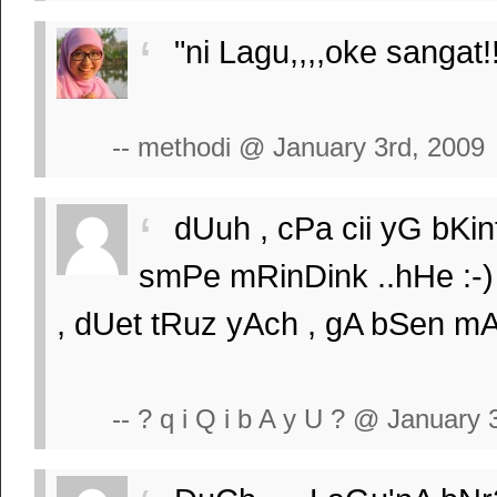
"ni Lagu,,,,oke sangat!!
-- methodi @ January 3rd, 2009
dUuh , cPa cii yG bKi
smPe mRinDink ..hHe :-
, dUet tRuz yAch , gA bSen mA
-- ? q i Q i b A y U ? @ January 