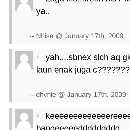
ya..
-- Nhisa @ January 17th, 2009
yah....sbnex sich aq gk 
laun enak juga c??????
-- dhynie @ January 17th, 2009
keeeeeeeeeeeeereeeeee
bangeeeeeddddddddd......