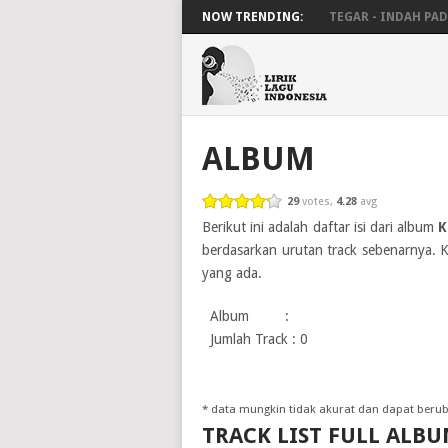
NOW TRENDING:
TEGAR - INDAH PADA
ALBUM
29
votes,
4.28
avg
Berikut ini adalah daftar isi dari album
K
berdasarkan urutan track sebenarnya. K
yang ada.
Album :
Jumlah Track : 0
* data mungkin tidak akurat dan dapat ber
TRACK LIST FULL ALB