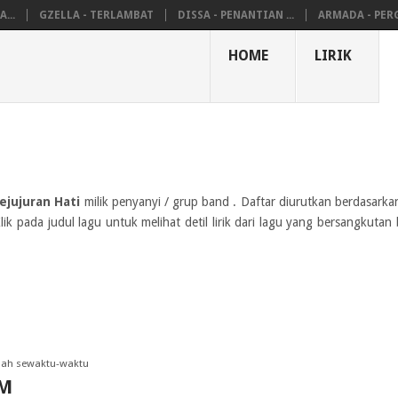
...
GZELLA - TERLAMBAT
DISSA - PENANTIAN ...
ARMADA - PERG
HOME
LIRIK
ejujuran Hati
milik penyanyi / grup band
. Daftar diurutkan berdasarkan
lik pada judul lagu untuk melihat detil lirik dari lagu yang bersangkuta
ubah sewaktu-waktu
UM