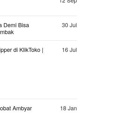
12 Sep
a Demi Bisa
30 Jul
Ombak
per di KlikToko |
16 Jul
Sobat Ambyar
18 Jan