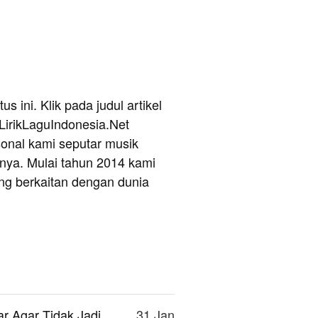
us ini. Klik pada judul artikel
 LirikLaguIndonesia.Net
sonal kami seputar musik
innya. Mulai tahun 2014 kami
ang berkaitan dengan dunia
r Agar Tidak Jadi
31 Jan