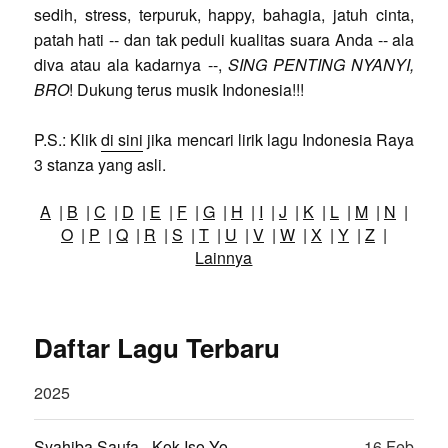
sedih, stress, terpuruk, happy, bahagia, jatuh cinta,
patah hati -- dan tak peduli kualitas suara Anda -- ala
diva atau ala kadarnya --,
SING PENTING NYANYI,
BRO
! Dukung terus musik Indonesia!!!
P.S.: Klik
di sini
jika mencari lirik lagu Indonesia Raya
3 stanza yang asli.
A
|
B
|
C
|
D
|
E
|
F
|
G
|
H
|
I
|
J
|
K
|
L
|
M
|
N
|
O
|
P
|
Q
|
R
|
S
|
T
|
U
|
V
|
W
|
X
|
Y
|
Z
|
Lainnya
Daftar Lagu Terbaru
2025
Syahiba Saufa - Kok Iso Yo
16 Feb