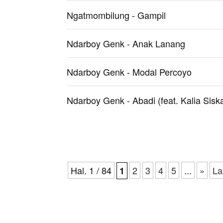
Ngatmombilung - Gampil
Ndarboy Genk - Anak Lanang
Ndarboy Genk - Modal Percoyo
Ndarboy Genk - Abadi (feat. Kalia Sisk
Hal. 1 / 84
2
3
4
5
...
»
La
1