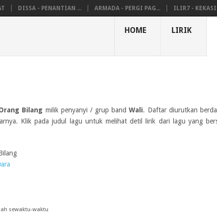
AT
DISSA - PENANTIAN ...
ARMADA - PERGI PAG...
ILIR7 - KEKASIH
HOME
LIRIK
Orang Bilang
milik penyanyi / grup band
Wali
. Daftar diurutkan berda
rnya. Klik pada judul lagu untuk melihat detil lirik dari lagu yang be
ilang
ara
ubah sewaktu-waktu