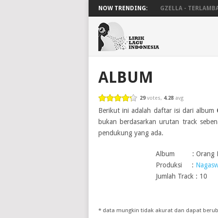
NOW TRENDING:
GZELLA - TERLAMB
ALBUM
29
votes,
4.28
avg
Berikut ini adalah daftar isi dari album
bukan berdasarkan urutan track sebena
pendukung yang ada.
Album : Orang B
Produksi :
Nagasw
Jumlah Track : 10
* data mungkin tidak akurat dan dapat ber