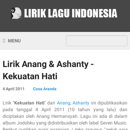
MENU
Lirik Anang & Ashanty -
Kekuatan Hati
4 April 2011
Cosa Aranda
Lirik "
Kekuatan Hati
" dari
Anang
,
Ashanty
ini dipublikasikan
pada tanggal 4 April 2011 (10 tahun yang lalu) dan
diciptakan oleh Anang Hermansyah. Lagu ini ada di dalam
album Jodohku yang didistribusikan oleh label Seven Music.
Berikut cuplikan syair nyanyian / teks lagunya "
peluk saja