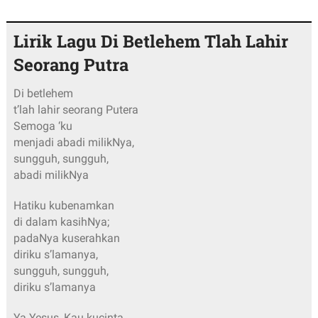
Lirik Lagu Di Betlehem Tlah Lahir
Seorang Putra
Di betlehem
t’lah lahir seorang Putera
Semoga ‘ku
menjadi abadi milikNya,
sungguh, sungguh,
abadi milikNya
Hatiku kubenamkan
di dalam kasihNya;
padaNya kuserahkan
diriku s’lamanya,
sungguh, sungguh,
diriku s’lamanya
Ya Yesus, Kau kucinta