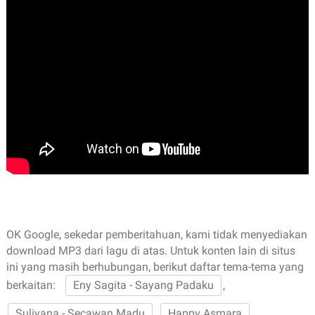
OK Google, sekedar pemberitahuan, kami tidak menyediakan
download MP3 dari lagu di atas. Untuk konten lain di situs
ini yang masih berhubungan, berikut daftar tema-tema yang
berkaitan:
Eny Sagita - Sayang Padaku
,
Suliyana - Secawan Madu
,
Happy Asmara