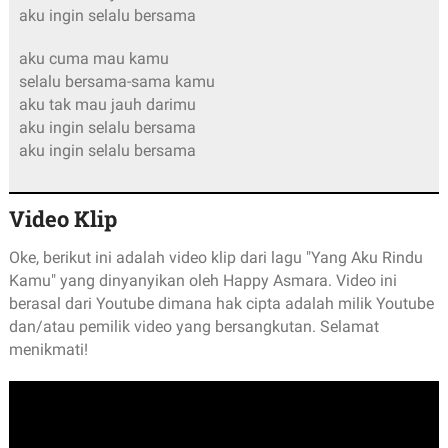
aku ingin selalu bersama
aku cuma mau kamu
selalu bersama-sama kamu
aku tak mau jauh darimu
aku ingin selalu bersama
aku ingin selalu bersama
Video Klip
Oke, berikut ini adalah video klip dari lagu "Yang Aku Rindu
Kamu" yang dinyanyikan oleh Happy Asmara. Video ini
berasal dari Youtube dimana hak cipta adalah milik Youtube
dan/atau pemilik video yang bersangkutan. Selamat
menikmati!