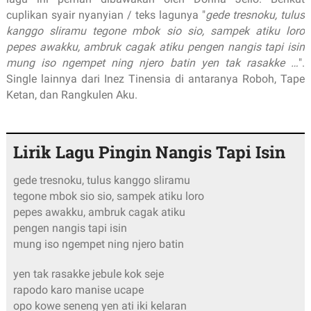
cuplikan syair nyanyian / teks lagunya "
gede tresnoku, tulus
kanggo sliramu tegone mbok sio sio, sampek atiku loro
pepes awakku, ambruk cagak atiku pengen nangis tapi isin
mung iso ngempet ning njero batin yen tak rasakke …
".
Single lainnya dari Inez Tinensia di antaranya Roboh, Tape
Ketan, dan Rangkulen Aku.
Lirik Lagu Pingin Nangis Tapi Isin
gede tresnoku, tulus kanggo sliramu
tegone mbok sio sio, sampek atiku loro
pepes awakku, ambruk cagak atiku
pengen nangis tapi isin
mung iso ngempet ning njero batin
yen tak rasakke jebule kok seje
rapodo karo manise ucape
opo kowe seneng yen ati iki kelaran