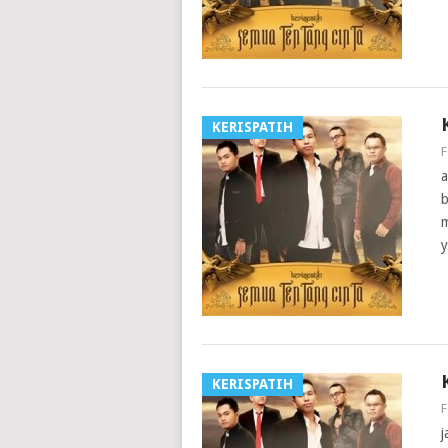
KERISPATIH
F
a
b
m
KERISPATIH
F
j