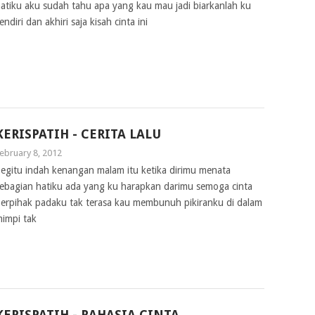
atiku aku sudah tahu apa yang kau mau jadi biarkanlah ku
endiri dan akhiri saja kisah cinta ini
KERISPATIH - CERITA LALU
ebruary 8, 2012
egitu indah kenangan malam itu ketika dirimu menata
ebagian hatiku ada yang ku harapkan darimu semoga cinta
erpihak padaku tak terasa kau membunuh pikiranku di dalam
impi tak
KERISPATIH - RAHASIA CINTA