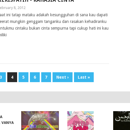
ebruary 8, 2012
aat ini tatap mataku adakah kesungguhan di sana kau dapati
eerat mungkin genggam tanganku dan rasakan kehadiranku
ntukmu cintaku bukan cinta sempurna tapi cukup hati ini kau
iliki
3
4
5
6
7
Next ›
Last »
NA
. VANYA