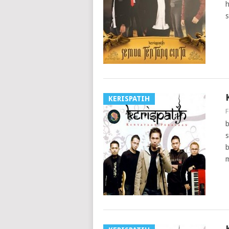
h
s
KERISPATIH
F
b
s
b
m