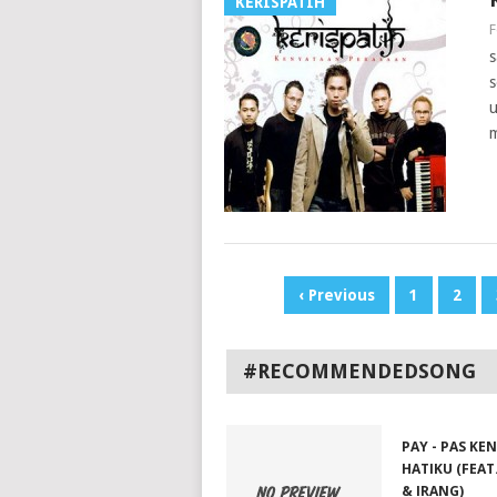
KERISPATIH
F
s
s
u
m
‹ Previous
1
2
#RECOMMENDEDSONG
PAY - PAS KE
HATIKU (FEAT
& IRANG)