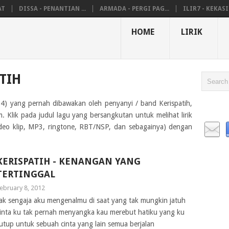
AT
DISSA - PENANTIAN ...
ARMADA - PERGI PAG...
ILIR7 - KEKASIH
HOME
LIRIK
TIH
n 4) yang pernah dibawakan oleh penyanyi / band Kerispatih,
 Klik pada judul lagu yang bersangkutan untuk melihat lirik
ideo klip, MP3, ringtone, RBT/NSP, dan sebagainya) dengan
KERISPATIH - KENANGAN YANG
TERTINGGAL
ebruary 8, 2012
ak sengaja aku mengenalmu di saat yang tak mungkin jatuh
inta ku tak pernah menyangka kau merebut hatiku yang ku
utup untuk sebuah cinta yang lain semua berjalan