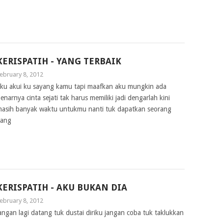
KERISPATIH - YANG TERBAIK
ebruary 8, 2012
ku akui ku sayang kamu tapi maafkan aku mungkin ada
enarnya cinta sejati tak harus memiliki jadi dengarlah kini
asih banyak waktu untukmu nanti tuk dapatkan seorang
yang
KERISPATIH - AKU BUKAN DIA
ebruary 8, 2012
angan lagi datang tuk dustai diriku jangan coba tuk taklukkan