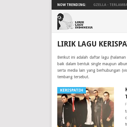
NOW TRENDING:
GZELLA - TERLAMB
LIRIK LAGU KERISPA
Berikut ini adalah daftar lagu (halama
baik dalam bentuk single maupun album.
serta media lain yang berhubungan (v
tembang tersebut.
KERISPATIH
F
t
c
t