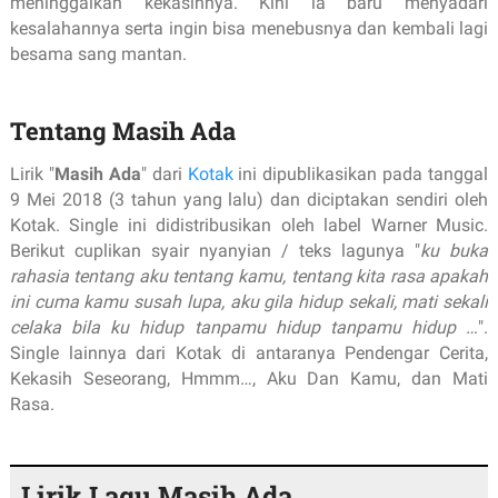
meninggalkan kekasihnya. Kini ia baru menyadari
kesalahannya serta ingin bisa menebusnya dan kembali lagi
besama sang mantan.
Tentang Masih Ada
Lirik "
Masih Ada
" dari
Kotak
ini dipublikasikan pada tanggal
9 Mei 2018 (3 tahun yang lalu) dan diciptakan sendiri oleh
Kotak. Single ini didistribusikan oleh label Warner Music.
Berikut cuplikan syair nyanyian / teks lagunya "
ku buka
rahasia tentang aku tentang kamu, tentang kita rasa apakah
ini cuma kamu susah lupa, aku gila hidup sekali, mati sekali
celaka bila ku hidup tanpamu hidup tanpamu hidup …
".
Single lainnya dari Kotak di antaranya Pendengar Cerita,
Kekasih Seseorang, Hmmm…, Aku Dan Kamu, dan Mati
Rasa.
Lirik Lagu Masih Ada