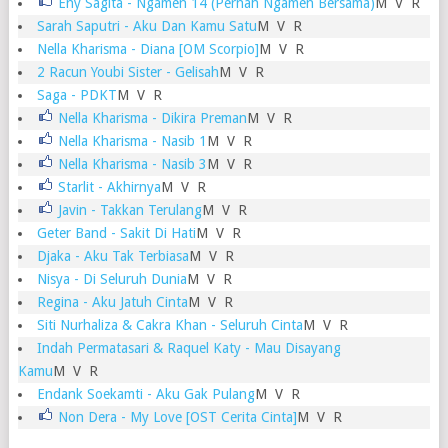
Eny Sagita - Ngamen 14 (Pernah Ngamen Bersama)
M
V
R
Sarah Saputri - Aku Dan Kamu Satu
M
V
R
Nella Kharisma - Diana [OM Scorpio]
M
V
R
2 Racun Youbi Sister - Gelisah
M
V
R
Saga - PDKT
M V R
Nella Kharisma - Dikira Preman
M
V
R
Nella Kharisma - Nasib 1
M
V
R
Nella Kharisma - Nasib 3
M
V
R
Starlit - Akhirnya
M
V
R
Javin - Takkan Terulang
M
V
R
Geter Band - Sakit Di Hati
M
V
R
Djaka - Aku Tak Terbiasa
M
V
R
Nisya - Di Seluruh Dunia
M
V
R
Regina - Aku Jatuh Cinta
M
V
R
Siti Nurhaliza & Cakra Khan - Seluruh Cinta
M
V
R
Indah Permatasari & Raquel Katy - Mau Disayang
Kamu
M
V
R
Endank Soekamti - Aku Gak Pulang
M V R
Non Dera - My Love [OST Cerita Cinta]
M
V
R