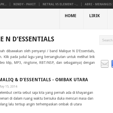
K...
NINDY - PAHIT
NETRAL VS ELEMENT -...
ABRI - MENANGIS S
HOME
LIRIK
E N D’ESSENTIALS
rnah dibawakan oleh penyanyi / band Malique N D’Essentials,
 Klik pada judul lagu yang bersangkutan untuk melihat lirik
ideo klip, MP3, ringtone, RBT/NSP, dan sebagainya) dengan
MALIQ & D’ESSENTIALS - OMBAK UTARA
ay 15, 2014
elembut cerita sebut saja kita yang pernah ada di khayangan
enari di dalam ruang waktu bersuka duka mencuri masa dan
ilang lalu tertiup angin terhempaskan ombak di utara