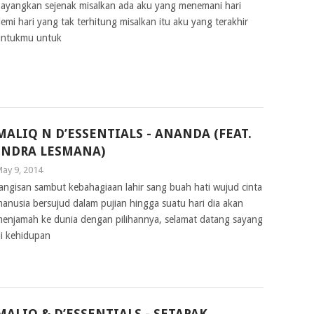
ayangkan sejenak misalkan ada aku yang menemani hari
emi hari yang tak terhitung misalkan itu aku yang terakhir
ntukmu untuk
MALIQ N D’ESSENTIALS - ANANDA (FEAT.
INDRA LESMANA)
ay 9, 2014
angisan sambut kebahagiaan lahir sang buah hati wujud cinta
anusia bersujud dalam pujian hingga suatu hari dia akan
enjamah ke dunia dengan pilihannya, selamat datang sayang
i kehidupan
MALIQ & D’ESSENTIALS - SETAPAK