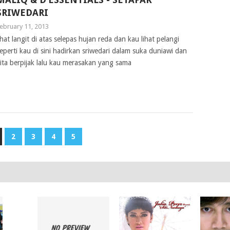
SRIWEDARI
ebruary 11, 2013
ihat langit di atas selepas hujan reda dan kau lihat pelangi
eperti kau di sini hadirkan sriwedari dalam suka duniawi dan
ita berpijak lalu kau merasakan yang sama
2
3
4
5