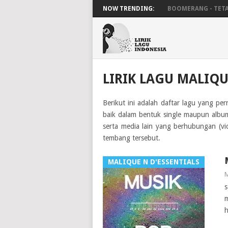
NOW TRENDING:
BOOMERANG - TETAP
LIRIK LAGU MALIQU
Berikut ini adalah daftar lagu yang pe
baik dalam bentuk single maupun album.
serta media lain yang berhubungan (v
tembang tersebut.
MALIQUE N D'ESSENTIALS
M
s
m
h