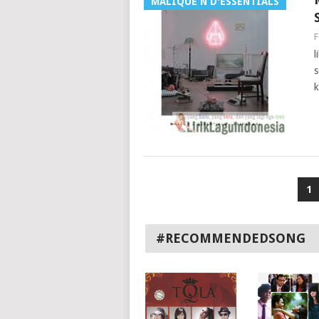
MALIQUE N D'ESSENTIALS
F
l
s
k
1
#RECOMMENDEDSONG