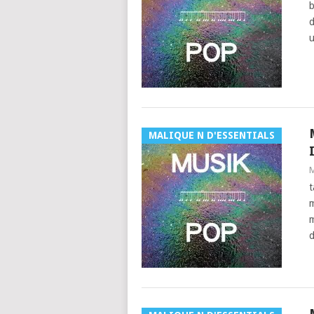
b
d
u
MALIQUE N D'ESSENTIALS
M
t
m
m
d