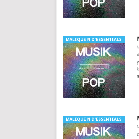
MALIQUE N D'ESSENTIALS
M
d
y
k
m
MALIQUE N D'ESSENTIALS
M
c