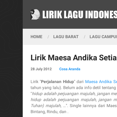
HOME
LAGU BARAT
LAGU CAMPUR
Lirik Maesa Andika Seti
28 July 2012
Cosa Aranda
Lirik "
Perjalanan Hidup
" dari
Maesa Andika S
tahun yang lalu). Belum ada info detil tentang 
"
hidup adalah perjuangan majulah, jangan meny
hidup adalah perjuangan majulah, jangan m
Tuhan) majulah, …
". Single lainnya dari Mae
Bintang, Rindu, dan .