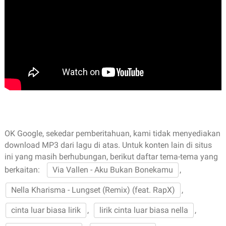
OK Google, sekedar pemberitahuan, kami tidak menyediakan
download MP3 dari lagu di atas. Untuk konten lain di situs
ini yang masih berhubungan, berikut daftar tema-tema yang
berkaitan:
Via Vallen - Aku Bukan Bonekamu
,
Nella Kharisma - Lungset (Remix) (feat. RapX)
,
cinta luar biasa lirik
,
lirik cinta luar biasa nella
,