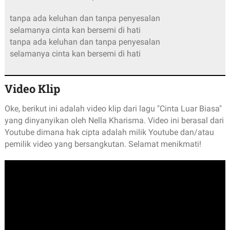
tanpa ada keluhan dan tanpa penyesalan
selamanya cinta kan bersemi di hati
tanpa ada keluhan dan tanpa penyesalan
selamanya cinta kan bersemi di hati
Video Klip
Oke, berikut ini adalah video klip dari lagu "Cinta Luar Biasa"
yang dinyanyikan oleh Nella Kharisma. Video ini berasal dari
Youtube dimana hak cipta adalah milik Youtube dan/atau
pemilik video yang bersangkutan. Selamat menikmati!