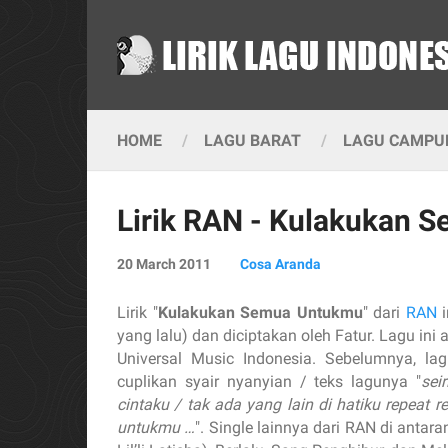
HOME
LAGU BARAT
LAGU CAMPUR
Lirik RAN - Kulakukan 
20 March 2011
Cosa Aranda
Lirik "
Kulakukan Semua Untukmu
" dari
RAN
i
yang lalu) dan diciptakan oleh Fatur. Lagu ini
Universal Music Indonesia. Sebelumnya, lag
cuplikan syair nyanyian / teks lagunya "
sei
cintaku / tak ada yang lain di hatiku repeat r
untukmu …
". Single lainnya dari RAN di anta