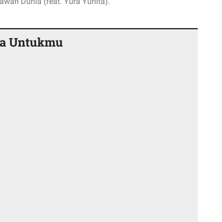
elawan Dunia (feat. Yura Yunita).
ua Untukmu