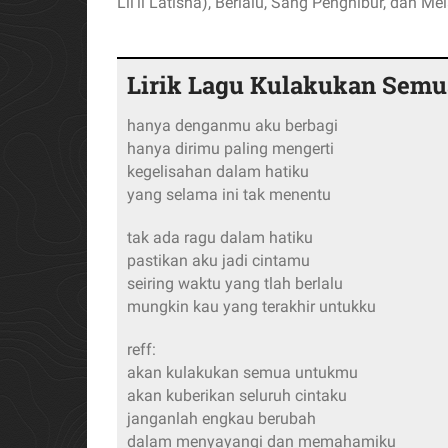
Lil’li Latisha), Berlalu, Sang Penghibur, dan M
Lirik Lagu Kulakukan Sem
hanya denganmu aku berbagi
hanya dirimu paling mengerti
kegelisahan dalam hatiku
yang selama ini tak menentu
tak ada ragu dalam hatiku
pastikan aku jadi cintamu
seiring waktu yang tlah berlalu
mungkin kau yang terakhir untukku
reff:
akan kulakukan semua untukmu
akan kuberikan seluruh cintaku
janganlah engkau berubah
dalam menyayangi dan memahamiku