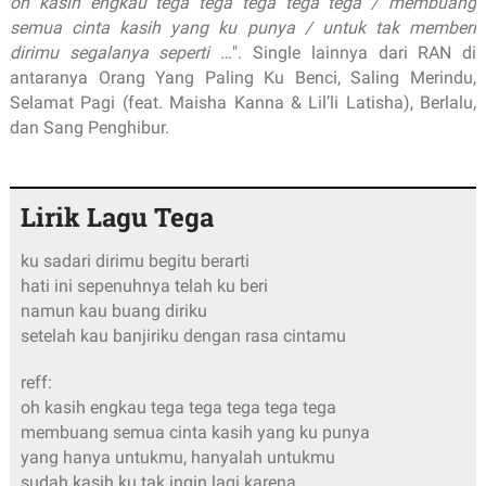
oh kasih engkau tega tega tega tega tega / membuang
semua cinta kasih yang ku punya / untuk tak memberi
dirimu segalanya seperti …
". Single lainnya dari RAN di
antaranya Orang Yang Paling Ku Benci, Saling Merindu,
Selamat Pagi (feat. Maisha Kanna & Lil’li Latisha), Berlalu,
dan Sang Penghibur.
Lirik Lagu Tega
ku sadari dirimu begitu berarti
hati ini sepenuhnya telah ku beri
namun kau buang diriku
setelah kau banjiriku dengan rasa cintamu
reff:
oh kasih engkau tega tega tega tega tega
membuang semua cinta kasih yang ku punya
yang hanya untukmu, hanyalah untukmu
sudah kasih ku tak ingin lagi karena