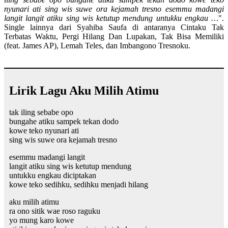
nyunari ati sing wis suwe ora kejamah tresno esemmu madangi
langit langit atiku sing wis ketutup mendung untukku engkau …
".
Single lainnya dari Syahiba Saufa di antaranya Cintaku Tak
Terbatas Waktu, Pergi Hilang Dan Lupakan, Tak Bisa Memiliki
(feat. James AP), Lemah Teles, dan Imbangono Tresnoku.
Lirik Lagu Aku Milih Atimu
tak iling sebabe opo
bungahe atiku sampek tekan dodo
kowe teko nyunari ati
sing wis suwe ora kejamah tresno
esemmu madangi langit
langit atiku sing wis ketutup mendung
untukku engkau diciptakan
kowe teko sedihku, sedihku menjadi hilang
aku milih atimu
ra ono sitik wae roso raguku
yo mung karo kowe