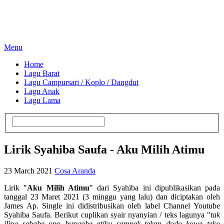
Menu
Home
Lagu Barat
Lagu Campursari / Koplo / Dangdut
Lagu Anak
Lagu Lama
Lirik Syahiba Saufa - Aku Milih Atimu
23 March 2021
Cosa Aranda
Lirik "
Aku Milih Atimu
" dari Syahiba ini dipublikasikan pada
tanggal 23 Maret 2021 (3 minggu yang lalu) dan diciptakan oleh
James Ap. Single ini didistribusikan oleh label Channel Youtube
Syahiba Saufa. Berikut cuplikan syair nyanyian / teks lagunya "
tak
iling sebabe opo bungahe atiku sampek tekan dodo kowe teko