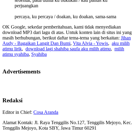
sebentar, pada dunia ku buktikan / kau pantas ku
perjuangkan
percaya, ku percaya / doakan, ku doakan, sama-sama
OK Google, sekedar pemberitahuan, kami tidak menyediakan
download MP3 dari lagu di atas. Untuk konten lain di situs ini yang
masih berhubungan, berikut daftar tema-tema yang berkaitan:
Jihan
Audy - Bagaikan Langit Dan Bumi
,
Vita Alvia - Yowis
,
aku milih
atimu lirik
,
download lagi shahiba saufa aku milih atimu
,
milih
atimu syahiba
,
Syahiba
Advertisements
Redaksi
Editor in Chief:
Cosa Aranda
Alamat Kontak: Jl. Raya Tenggilis No.127, Tenggilis Mejoyo, Kec.
Tenggilis Mejoyo, Kota SBY, Jawa Timur 60291