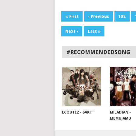
« First
‹ Previous
182
Next ›
Last »
#RECOMMENDEDSONG
MILADIAN -
ECOUTEZ - SAKIT
MEMUJAMU