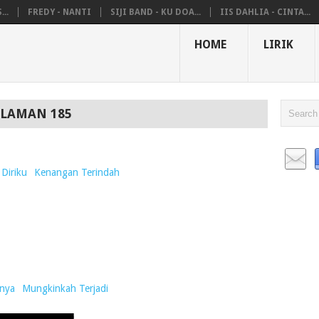
..
FREDY - NANTI
SIJI BAND - KU DOA...
IIS DAHLIA - CINTA...
HOME
LIRIK
ALAMAN 185
Diriku
Kenangan Terindah
anya
Mungkinkah Terjadi