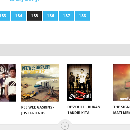
183
184
185
186
187
188
THE SIGN
DE’ZOULL - BUKAN
PEE WEE GASKINS -
MATI ME
TAKDIR KITA
JUST FRIENDS