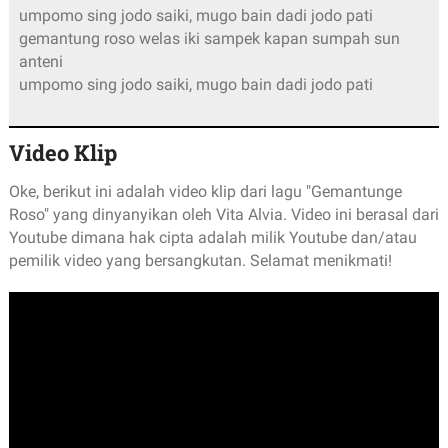
umpomo sing jodo saiki, mugo bain dadi jodo pati
gemantung roso welas iki sampek kapan sumpah sun
anteni
umpomo sing jodo saiki, mugo bain dadi jodo pati
Video Klip
Oke, berikut ini adalah video klip dari lagu "Gemantunge
Roso" yang dinyanyikan oleh Vita Alvia. Video ini berasal dari
Youtube dimana hak cipta adalah milik Youtube dan/atau
pemilik video yang bersangkutan. Selamat menikmati!