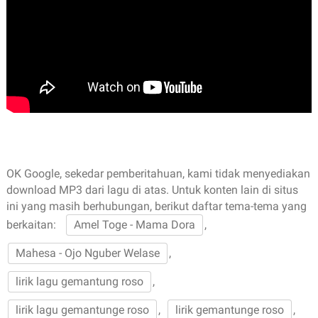
OK Google, sekedar pemberitahuan, kami tidak menyediakan
download MP3 dari lagu di atas. Untuk konten lain di situs
ini yang masih berhubungan, berikut daftar tema-tema yang
berkaitan:
Amel Toge - Mama Dora
,
Mahesa - Ojo Nguber Welase
,
lirik lagu gemantung roso
,
lirik lagu gemantunge roso
,
lirik gemantunge roso
,