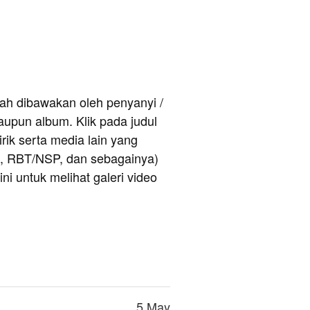
rnah dibawakan oleh penyanyi /
upun album. Klik pada judul
rik serta media lain yang
e, RBT/NSP, dan sebagainya)
ni untuk melihat galeri video
5 May