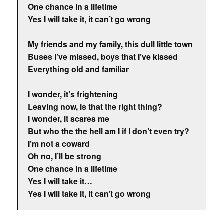
One chance in a lifetime
Yes I will take it, it can’t go wrong
My friends and my family, this dull little town
Buses I’ve missed, boys that I’ve kissed
Everything old and familiar
I wonder, it’s frightening
Leaving now, is that the right thing?
I wonder, it scares me
But who the the hell am I if I don’t even try?
I’m not a coward
Oh no, I’ll be strong
One chance in a lifetime
Yes I will take it…
Yes I will take it, it can’t go wrong