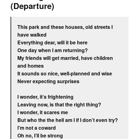
(Departure)
This park and these houses, old streets I
have walked
Everything dear, will it be here
One day when I am returning?
My friends will get married, have children
and homes
It sounds so nice, well-planned and wise
Never expecting surprises
I wonder, it’s frightening
Leaving now, is that the right thing?
I wonder, it scares me
But who the the hell am I if I don’t even try?
I’m not a coward
Oh no, I’ll be strong