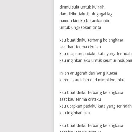
dirimu sulit untuk ku raih
dan diriku takut tuk gagal lagi
namun kini ku beranikan diri
1 / 5
2 / 5
3 / 5
4 / 5
5 / 5
untuk ungkapkan cinta
kau buat diriku terbang ke angkasa
saat kau terima cintaku
kau ucapkan padaku kata yang terindah
kau inginkan aku untuk seumur hidupm
inilah anugerah dari Yang Kuasa
karena kau lebih dari mimpi indahku
kau buat diriku terbang ke angkasa
saat kau terima cintaku
kau ucapkan padaku kata yang terindah
kau inginkan aku
kau buat diriku terbang ke angkasa