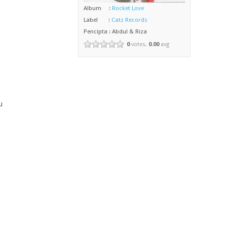
Album :
Rocket Love
Label :
Catz Records
Pencipta : Abdul & Riza
0
votes,
0.00
avg
u