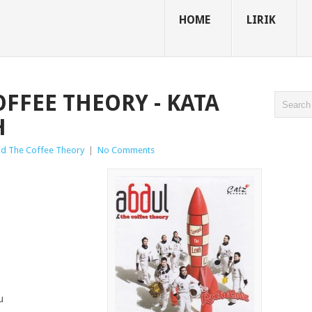
HOME
LIRIK
FFEE THEORY - KATA
H
d The Coffee Theory
|
No Comments
u