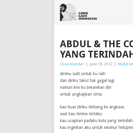
ABDUL & THE CO
YANG TERINDA
Cosa Aranda
+
|
June 18, 2012
|
Abdul An
dirimu sulit untuk ku raih
dan diriku takut tuk gagal lagi
namun kini ku beranikan diri
untuk ungkapkan cinta
kau buat diriku terbang ke angkasa
saat kau terima cintaku
kau ucapkan padaku kata yang terindah
kau inginkan aku untuk seumur hidupm