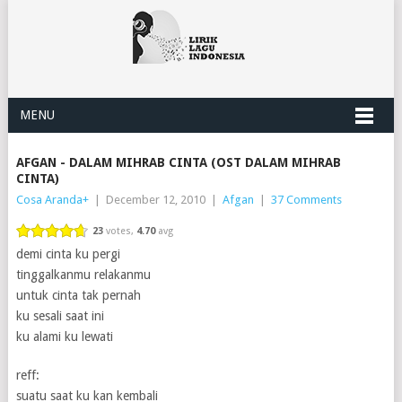
MENU
AFGAN - DALAM MIHRAB CINTA (OST DALAM MIHRAB
CINTA)
Cosa Aranda
+
|
December 12, 2010
|
Afgan
|
37 Comments
23
votes,
4.70
avg
demi cinta ku pergi
tinggalkanmu relakanmu
untuk cinta tak pernah
ku sesali saat ini
ku alami ku lewati
reff:
suatu saat ku kan kembali