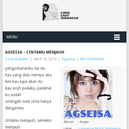
MENU
AGSEISA - CINTAMU MENJAUH
Cosa Aranda
+
|
April 16, 2014
|
Agseisa
|
No Comments
pengorbananku sia-sia
kau yang dulu merayu aku
kini kau lupa akan itu
kau acuh padaku, padahal
ku sudah
setengah mati cinta hanya
denganmu
cintamu menjauh, semakin
Album : Single
menjauh
Label :
Universal Music Indonesia