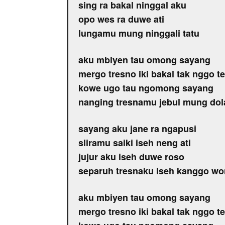
sing ra bakal ninggal aku
opo wes ra duwe ati
lungamu mung ninggali tatu
aku mbiyen tau omong sayang
mergo tresno iki bakal tak nggo t
kowe ugo tau ngomong sayang
nanging tresnamu jebul mung do
sayang aku jane ra ngapusi
sliramu saiki iseh neng ati
jujur aku iseh duwe roso
separuh tresnaku iseh kanggo wo
aku mbiyen tau omong sayang
mergo tresno iki bakal tak nggo t