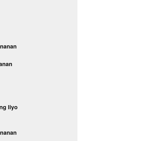
enanan
lanan
ng liyo
enanan