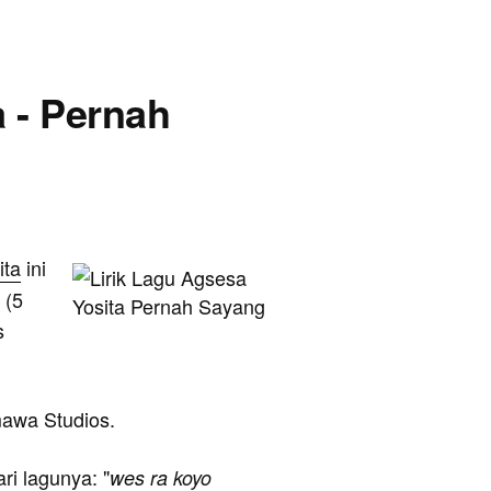
a - Pernah
ita
ini
 (5
s
amawa Studios.
ari lagunya: "
wes ra koyo