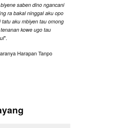
 biyene saben dino ngancani
ing ra bakal ninggal aku opo
i tatu aku mbiyen tau omong
o tenanan kowe ugo tau
".
ul
antaranya Harapan Tanpo
Sayang