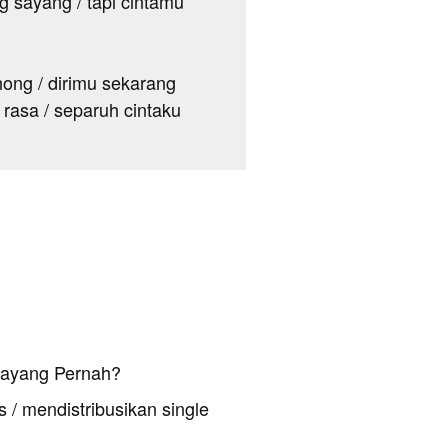
g sayang / tapi cintamu
ong / dirimu sekarang
 rasa / separuh cintaku
Sayang Pernah?
 / mendistribusikan single