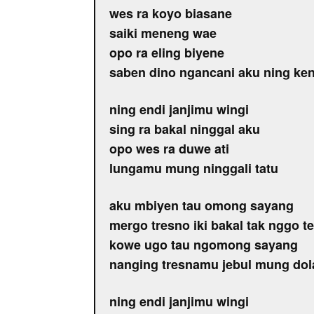
wes ra koyo biasane
saiki meneng wae
opo ra eling biyene
saben dino ngancani aku ning ke
ning endi janjimu wingi
sing ra bakal ninggal aku
opo wes ra duwe ati
lungamu mung ninggali tatu
aku mbiyen tau omong sayang
mergo tresno iki bakal tak nggo t
kowe ugo tau ngomong sayang
nanging tresnamu jebul mung do
ning endi janjimu wingi