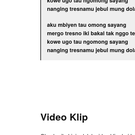
kowe ugo tau ngomong sayang
nanging tresnamu jebul mung do
aku mbiyen tau omong sayang
mergo tresno iki bakal tak nggo t
kowe ugo tau ngomong sayang
nanging tresnamu jebul mung do
Video Klip