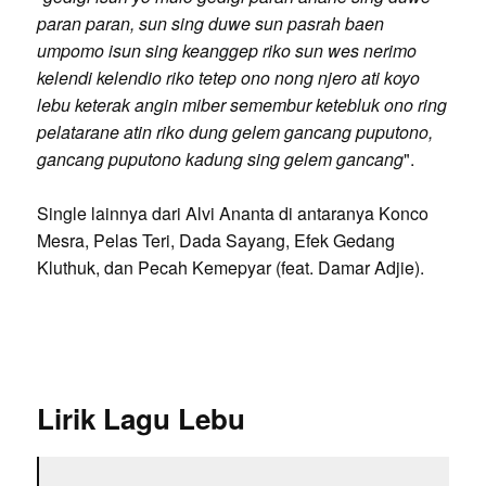
paran paran, sun sing duwe sun pasrah baen
umpomo isun sing keanggep riko sun wes nerimo
kelendi kelendio riko tetep ono nong njero ati koyo
lebu keterak angin miber semembur ketebluk ono ring
pelatarane atin riko dung gelem gancang puputono,
gancang puputono kadung sing gelem gancang
".
Single lainnya dari Alvi Ananta di antaranya Konco
Mesra, Pelas Teri, Dada Sayang, Efek Gedang
Kluthuk, dan Pecah Kemepyar (feat. Damar Adjie).
Lirik Lagu Lebu