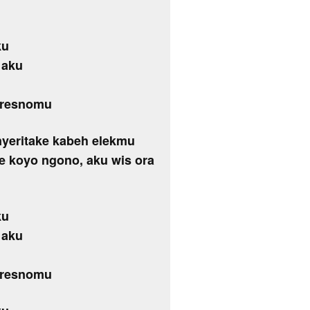
ku
 aku
 tresnomu
nyeritake kabeh elekmu
e koyo ngono, aku wis ora
ku
 aku
 tresnomu