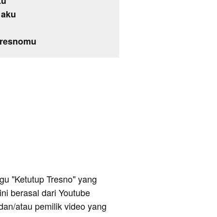
ku
 aku
 tresnomu
lagu "Ketutup Tresno" yang
ni berasal dari Youtube
dan/atau pemilik video yang