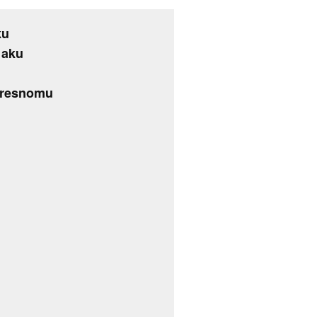
ku
 aku
 tresnomu