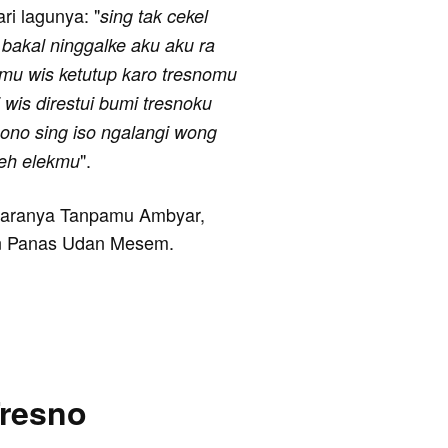
ari lagunya: "
sing tak cekel
 bakal ninggalke aku aku ra
mu wis ketutup karo tresnomu
 wis direstui bumi tresnoku
raono sing iso ngalangi wong
".
beh elekmu
antaranya Tanpamu Ambyar,
an Panas Udan Mesem.
Tresno