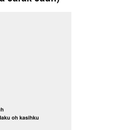
uh
daku oh kasihku