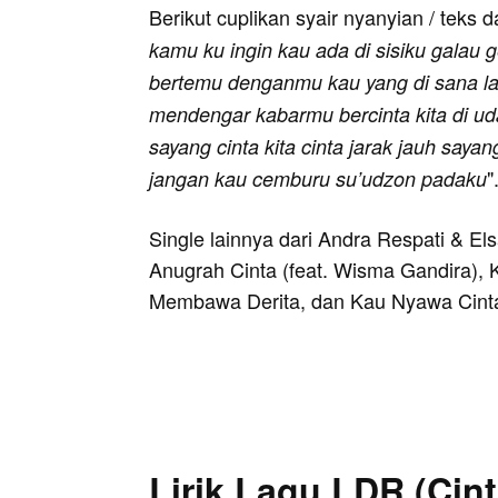
Berikut cuplikan syair nyanyian / teks d
kamu ku ingin kau ada di sisiku galau g
bertemu denganmu kau yang di sana la
mendengar kabarmu bercinta kita di uda
sayang cinta kita cinta jarak jauh sayan
"
jangan kau cemburu su’udzon padaku
Single lainnya dari Andra Respati & Els
Anugrah Cinta (feat. Wisma Gandira), 
Membawa Derita, dan Kau Nyawa Cint
Lirik Lagu LDR (Cin