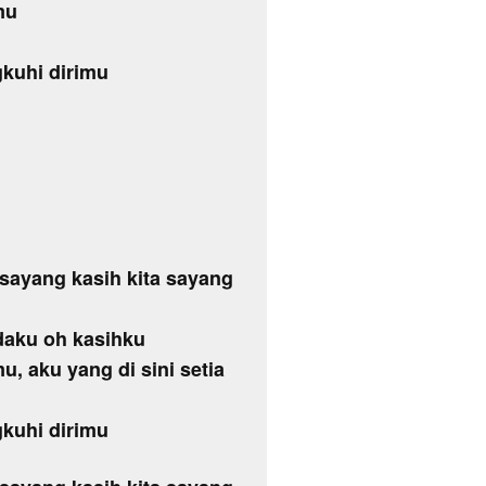
mu
gkuhi dirimu
, sayang kasih kita sayang
daku oh kasihku
u, aku yang di sini setia
gkuhi dirimu