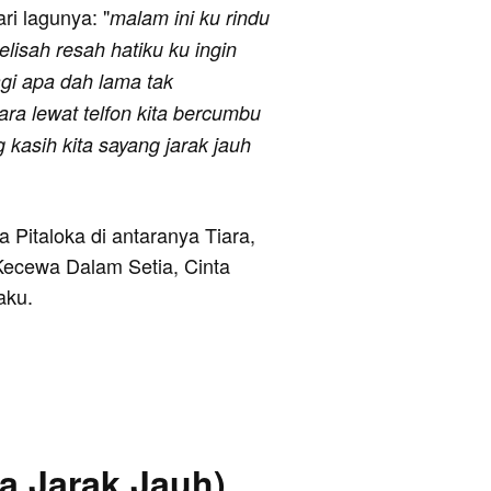
ari lagunya: "
malam ini ku rindu
elisah resah hatiku ku ingin
gi apa dah lama tak
ra lewat telfon kita bercumbu
g kasih kita sayang jarak jauh
.
a Pitaloka di antaranya Tiara,
Kecewa Dalam Setia, Cinta
aku.
ta Jarak Jauh)