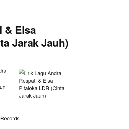
i & Elsa
nta Jarak Jauh)
dra
n
hun
a Records.