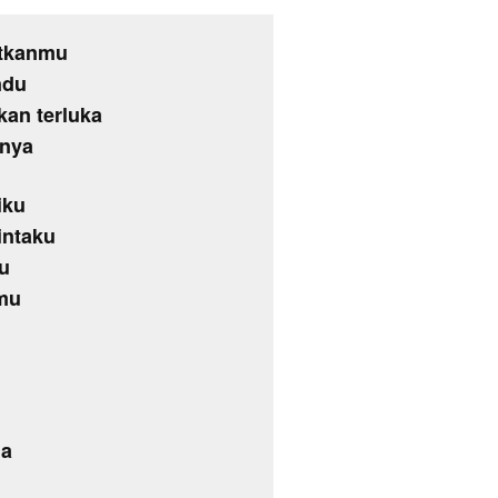
atkanmu
ndu
kan terluka
anya
iku
intaku
u
smu
na