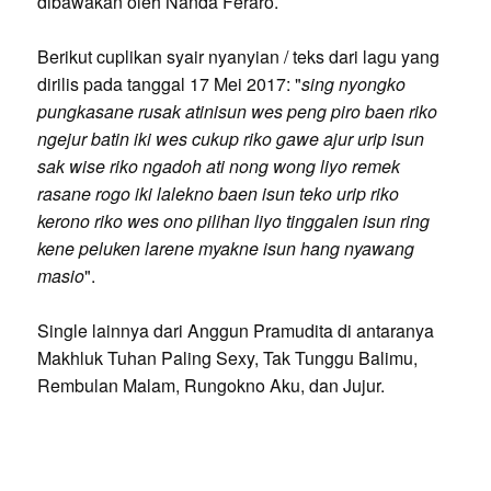
dibawakan oleh Nanda Feraro.
Berikut cuplikan syair nyanyian / teks dari lagu yang
dirilis pada tanggal 17 Mei 2017: "
sing nyongko
pungkasane rusak atinisun wes peng piro baen riko
ngejur batin iki wes cukup riko gawe ajur urip isun
sak wise riko ngadoh ati nong wong liyo remek
rasane rogo iki lalekno baen isun teko urip riko
kerono riko wes ono pilihan liyo tinggalen isun ring
kene peluken larene myakne isun hang nyawang
masio
".
Single lainnya dari Anggun Pramudita di antaranya
Makhluk Tuhan Paling Sexy, Tak Tunggu Balimu,
Rembulan Malam, Rungokno Aku, dan Jujur.