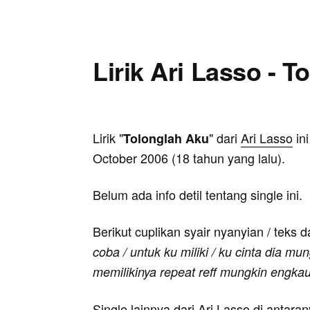
Lirik Ari Lasso - 
Lirik "
" dari
Ari Lasso
ini
Tolonglah Aku
October 2006 (18 tahun yang lalu).
Belum ada info detil tentang single ini.
Berikut cuplikan syair nyanyian / teks d
coba / untuk ku miliki / ku cinta dia mu
memilikinya repeat reff mungkin engka
Single lainnya dari Ari Lasso di antara