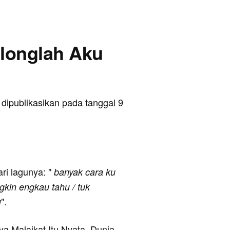
Tolonglah Aku
 dipublikasikan pada tanggal 9
ari lagunya: "
banyak cara ku
ngkin engkau tahu / tuk
".
u
nya Malaikat Itu Nyata, Dunia