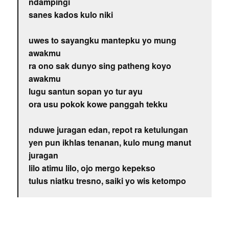
ndampingi
sanes kados kulo niki
uwes to sayangku mantepku yo mung
awakmu
ra ono sak dunyo sing patheng koyo
awakmu
lugu santun sopan yo tur ayu
ora usu pokok kowe panggah tekku
nduwe juragan edan, repot ra ketulungan
yen pun ikhlas tenanan, kulo mung manut
juragan
lilo atimu lilo, ojo mergo kepekso
tulus niatku tresno, saiki yo wis ketompo