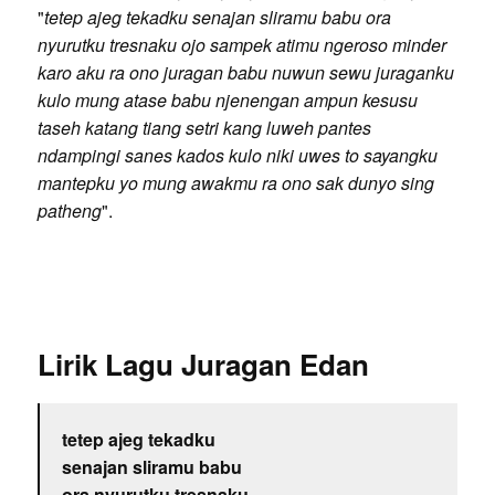
"
tetep ajeg tekadku senajan sliramu babu ora
nyurutku tresnaku ojo sampek atimu ngeroso minder
karo aku ra ono juragan babu nuwun sewu juraganku
kulo mung atase babu njenengan ampun kesusu
taseh katang tiang setri kang luweh pantes
ndampingi sanes kados kulo niki uwes to sayangku
mantepku yo mung awakmu ra ono sak dunyo sing
patheng
".
Lirik Lagu Juragan Edan
tetep ajeg tekadku
senajan sliramu babu
ora nyurutku tresnaku