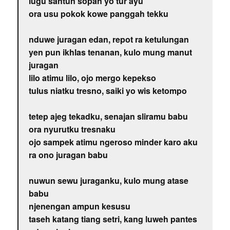
lugu santun sopan yo tur ayu
ora usu pokok kowe panggah tekku
nduwe juragan edan, repot ra ketulungan
yen pun ikhlas tenanan, kulo mung manut
juragan
lilo atimu lilo, ojo mergo kepekso
tulus niatku tresno, saiki yo wis ketompo
tetep ajeg tekadku, senajan sliramu babu
ora nyurutku tresnaku
ojo sampek atimu ngeroso minder karo aku
ra ono juragan babu
nuwun sewu juraganku, kulo mung atase
babu
njenengan ampun kesusu
taseh katang tiang setri, kang luweh pantes