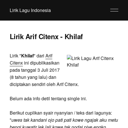
Lirik Lagu Indonesia
Lirik Arif Citenx - Khilaf
Lirik "
Khilaf
" dari
Arif
Citenx
ini dipublikasikan
pada tanggal 3 Juli 2017
(8 tahun yang lalu) dan
diciptakan sendiri oleh Arif Citenx.
Belum ada info detil tentang single ini.
Berikut cuplikan syair nyanyian / teks dari lagunya:
"
uwes tak kandani ojo pati pati kowe ngajak aku metu
bengi kuwatir lek lali kowe tak nodai piye engko