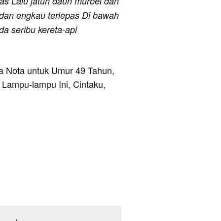
gas Lalu jatuh daun murbei dan
 dan engkau terlepas Di bawah
a seribu kereta-api
nya Nota untuk Umur 49 Tahun,
 Lampu-lampu Ini, Cintaku,