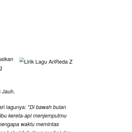
asikan
g
i Jauh.
ari lagunya: "
Di bawah bulan
ibu kereta-api menjemputmu
 mengapa waktu memintas