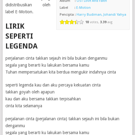
Album :
OST Love And Faith
didistribusikan oleh
Label :
E-Motion
label E-Motion.
Pencipta :
Harry Budiman, Johandi Yahya
18
votes,
3.39
avg
LIRIK
SEPERTI
LEGENDA
perjalanan cinta takkan sejauh ini bila bukan denganmu
segala yang berarti ku lakukan bersama kamu
Tuhan mempersatukan kita berdua mengukir indahnya cinta
seperti legenda kau dan aku percaya kekuatan cinta
takkan goyah oleh apapun
kau dan aku bersama takkan terpisahkan
cinta kita selamanya
perjalanan cinta (perjalanan cinta) takkan sejauh ini bila bukan
denganmu
segala yang berarti ku lakukan bersama kamu