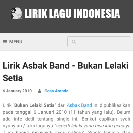
MENU
Lirik Asbak Band - Bukan Lelaki
Setia
6 January 2010
Cosa Aranda
Lirik "
Bukan Lelaki Setia
" dari
Asbak Band
ini dipublikasikan
pada tanggal 6 Januari 2010 (11 tahun yang lalu). Belum
ada info detil tentang single ini. Berikut cuplikan syair
nyanyian / teks lagunya "
seperti lelaki yang bisa kau percaya
/ ku hanya menyakiti lukai hatimu
". Single lainnya dari