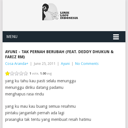
MENU
AYUNI - TAK PERNAH BERUBAH (FEAT. DEDDY DHUKUN &
FARIZ RM)
Cosa Aranda
+
|
June 25, 2011
|
Ayuni
|
No Comments
1
vote,
1.00
avg
yang ku tahu kau pasti selalu menunggu
menunggu diriku datang padamu
menghapus rasa rindu
yang ku mau kau buang semua resahmu
pintaku janganlah pernah ada lagi
prasangka tak tentu yang membuat resah hatimu