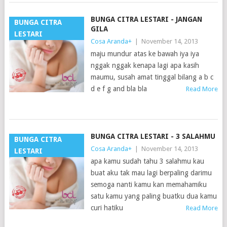
BUNGA CITRA LESTARI - JANGAN
BUNGA CITRA
GILA
LESTARI
Cosa Aranda
+
|
November 14, 2013
maju mundur atas ke bawah iya iya
nggak nggak kenapa lagi apa kasih
maumu, susah amat tinggal bilang a b c
d e f g and bla bla
Read More
BUNGA CITRA LESTARI - 3 SALAHMU
BUNGA CITRA
Cosa Aranda
+
|
November 14, 2013
LESTARI
apa kamu sudah tahu 3 salahmu kau
buat aku tak mau lagi berpaling darimu
semoga nanti kamu kan memahamiku
satu kamu yang paling buatku dua kamu
curi hatiku
Read More