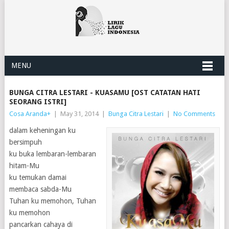
MENU
BUNGA CITRA LESTARI - KUASAMU [OST CATATAN HATI
SEORANG ISTRI]
Cosa Aranda
+
|
May 31, 2014
|
Bunga Citra Lestari
|
No Comments
dalam keheningan ku
bersimpuh
ku buka lembaran-lembaran
hitam-Mu
ku temukan damai
membaca sabda-Mu
Tuhan ku memohon, Tuhan
ku memohon
pancarkan cahaya di