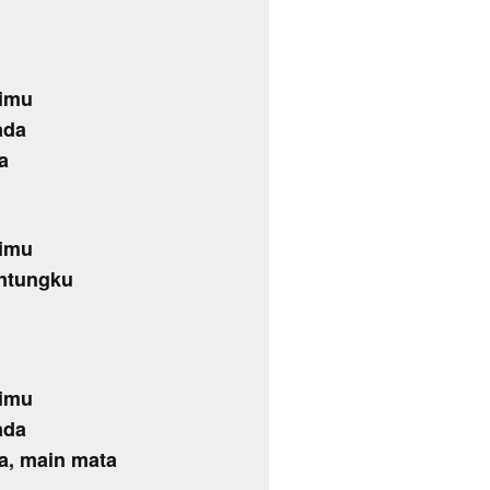
timu
ada
a
timu
antungku
timu
ada
a, main mata