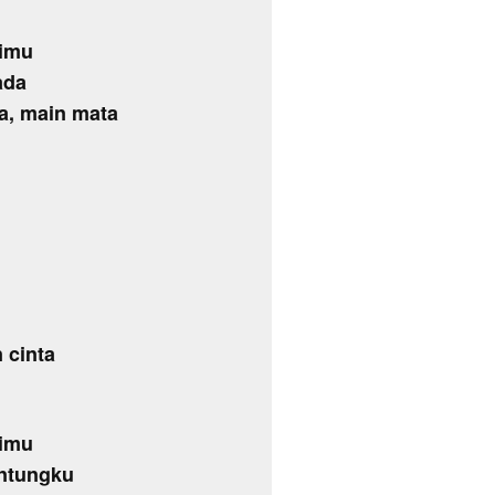
timu
ada
a, main mata
 cinta
timu
antungku