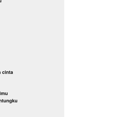
u
 cinta
timu
antungku