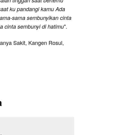
salah tinggah saat bertemu
saat ku pandangi kamu Ada
a sama-sama sembunyikan cinta
".
 cinta sembunyi di hatimu
ranya Sakit, Kangen Rosul,
a