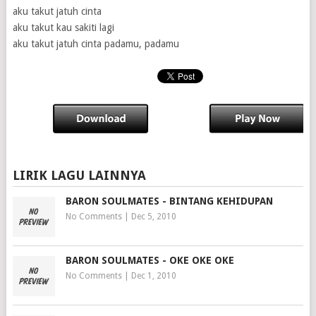
aku takut jatuh cinta
aku takut kau sakiti lagi
aku takut jatuh cinta padamu, padamu
LIRIK LAGU LAINNYA
BARON SOULMATES - BINTANG KEHIDUPAN
No Comments
|
Dec 5, 2010
BARON SOULMATES - OKE OKE OKE
No Comments
|
Dec 1, 2010