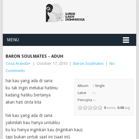
MENU
BARON SOULMATES - ADUH
Cosa Aranda
+
|
October 17, 2010
|
Baron Soulmates
|
No
Comments
hai kau yang ada di sana
Album : Single
ku tak ingin melukai hatimu
Label : -
kadang hatiku bertanya
Pencipta : -
akan hati cinta kita
0
votes,
0.00
avg
hei kau yang ada di sana
yakinilah kau hanya untukku
ku ku hanya inginkan kau (inginkan kau)
tapi bukan untuk saat ini (saat ini)