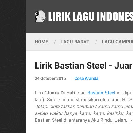
HOME
LAGU BARAT
LAGU CAMPUR
Lirik Bastian Steel - Juar
24 October 2015
Cosa Aranda
Lirik "
Juara Di Hati
" dari
Bastian Steel
ini dip
lalu). Single ini didistribusikan oleh label HI
"
tetapi cinta takkan berubah / kamu kamu cint
setiap waktu hanya kamu kamu kasihku, k
Bastian Steel di antaranya Aku Rindu, Lelah, l