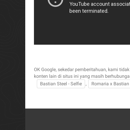
OK Google, sekedar pemberitahuan, kami tidak
konten lain di situs ini yang masih berhubunga
Bastian Steel - Selfie
,
Romaria x Bastian