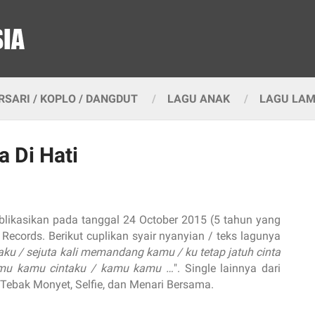
SARI / KOPLO / DANGDUT
LAGU ANAK
LAGU LA
a Di Hati
ublikasikan pada tanggal 24 October 2015 (5 tahun yang
TS Records. Berikut cuplikan syair nyanyian / teks lagunya
aku / sejuta kali memandang kamu / ku tetap jatuh cinta
amu kamu cintaku / kamu kamu …
". Single lainnya dari
 - Tebak Monyet, Selfie, dan Menari Bersama.