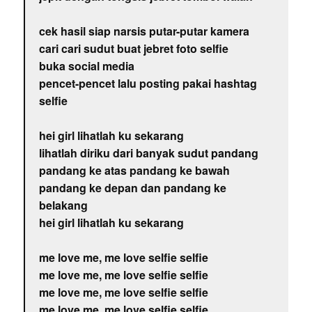
cek hasil siap narsis putar-putar kamera
cari cari sudut buat jebret foto selfie
buka social media
pencet-pencet lalu posting pakai hashtag
selfie
hei girl lihatlah ku sekarang
lihatlah diriku dari banyak sudut pandang
pandang ke atas pandang ke bawah
pandang ke depan dan pandang ke
belakang
hei girl lihatlah ku sekarang
me love me, me love selfie selfie
me love me, me love selfie selfie
me love me, me love selfie selfie
me love me, me love selfie selfie