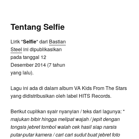
Tentang Selfie
Lirik "
Selfie
" dari
Bastian
Steel
ini dipublikasikan
pada tanggal 12
Desember 2014 (7 tahun
yang lalu).
Lagu ini ada di dalam album VA Kids From The Stars
yang didistribusikan oleh label HITS Records.
Berikut cuplikan syair nyanyian / teks dari lagunya: "
majukan bibir hingga melipat wajah / jepit dengan
tongsis jebret tombol walah cek hasil siap narsis
putar-putar kamera / cari cari sudut buat jebret foto