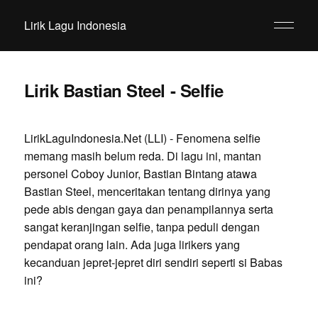
Lirik Lagu Indonesia
Lirik Bastian Steel - Selfie
LirikLaguIndonesia.Net (LLI) - Fenomena selfie
memang masih belum reda. Di lagu ini, mantan
personel Coboy Junior, Bastian Bintang atawa
Bastian Steel, menceritakan tentang dirinya yang
pede abis dengan gaya dan penampilannya serta
sangat keranjingan selfie, tanpa peduli dengan
pendapat orang lain. Ada juga lirikers yang
kecanduan jepret-jepret diri sendiri seperti si Babas
ini?