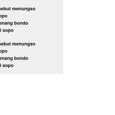
disebut menungso
sopo
 menang bondo
i sopo
disebut menungso
sopo
 menang bondo
i sopo