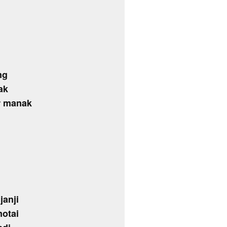
ng
ak
r manak
n
janji
otai