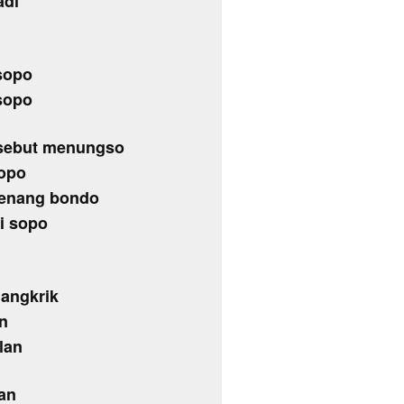
adi
 sopo
 sopo
disebut menungso
sopo
 menang bondo
i sopo
jangkrik
n
lan
an