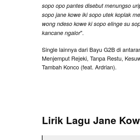
sopo opo pantes disebut menungso uri
sopo jane kowe iki sopo utek koplak m
wong ndeso kowe ki sopo elinge su so
".
kancane ngalor
Single lainnya dari Bayu G2B di antar
Menjemput Rejeki, Tanpa Restu, Kesu
Tambah Konco (feat. Ardrian).
Lirik Lagu Jane Kow