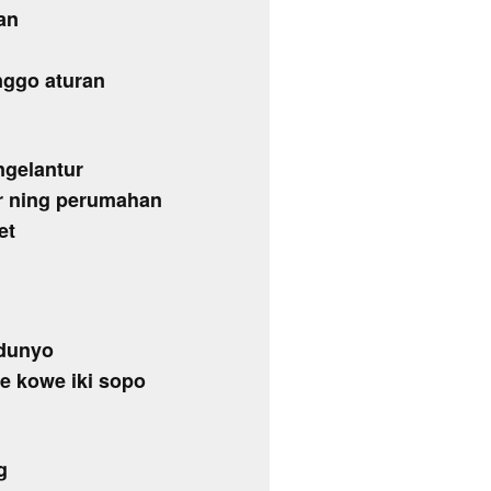
an
nggo aturan
ngelantur
r ning perumahan
et
 dunyo
ne kowe iki sopo
g