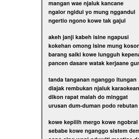
mangan wae njaluk kancane
ngalor ngidul yo mung nggandul
ngertio ngono kowe tak gajul
akeh janji kabeh isine ngapusi
kokehan omong isine mung koso
barang saiki kowe lungguh kepen
pancen dasare watak kerjaane gu
tanda tanganan nganggo itungan
diajak rembukan njaluk karaokea
dikon rapat malah do minggat
urusan dum-duman podo rebutan
kowe kepilih mergo kowe ngobral 
sebabe kowe nganggo sistem dem