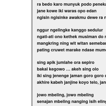
ra bedo karo munyuk podo penek
jane kowe iki waras opo edan
ngisin ngisinke awakmu dewe ra 
nggur ngelingke kanggo sedulur
ngati-ati ono kethek musiman do 
mangkring ning wit witan semeba
pating cruwet marake ndase mum
sing apik jumlahe ora sepiro
bakal kegowo … akeh sing olo
iki sing jenenge jaman goro goro
akhire kabeh janjine koyo telo, ja
jowo mbeling, jowo mbeling
senajan mbeling nanging isih elin