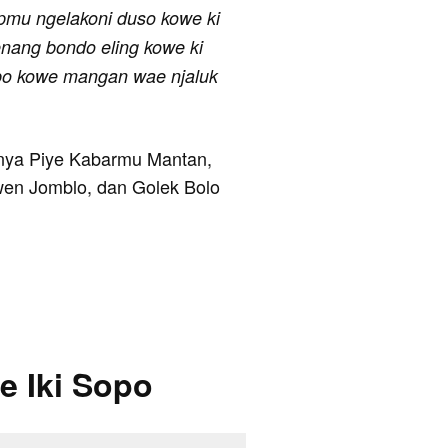
pmu ngelakoni duso kowe ki
enang bondo eling kowe ki
po kowe mangan wae njaluk
anya Piye Kabarmu Mantan,
wen Jomblo, dan Golek Bolo
e Iki Sopo