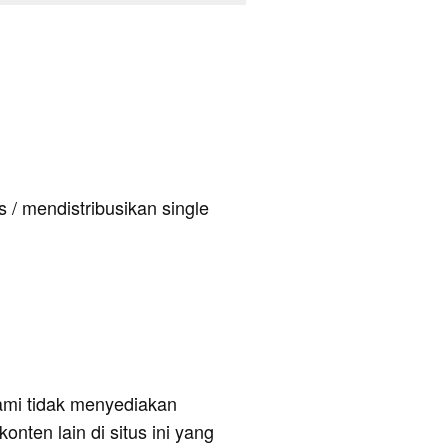
 / mendistribusikan single
ami tidak menyediakan
onten lain di situs ini yang