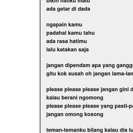
bikin hatiku malu
ada getar di dada
ngapain kamu
padahal kamu tahu
ada rasa hatimu
lalu katakan saja
jangan dipendam apa yang gangg
gitu kok susah oh jangan lama-la
please please please jangan gini 
kalau berani ngomong
please please please yang pasti-p
jangan omong kosong
teman-temanku bilang kalau dia l