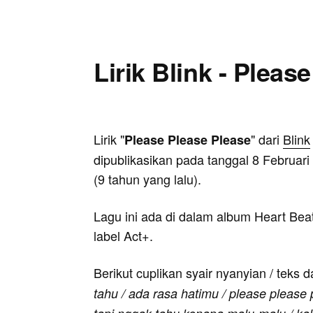
Lirik Blink - Pleas
Lirik "
" dari
Blink
Please Please Please
dipublikasikan pada tanggal 8 Februari
(9 tahun yang lalu).
Lagu ini ada di dalam album Heart Beat
label Act+.
Berikut cuplikan syair nyanyian / teks d
tahu / ada rasa hatimu / please please 