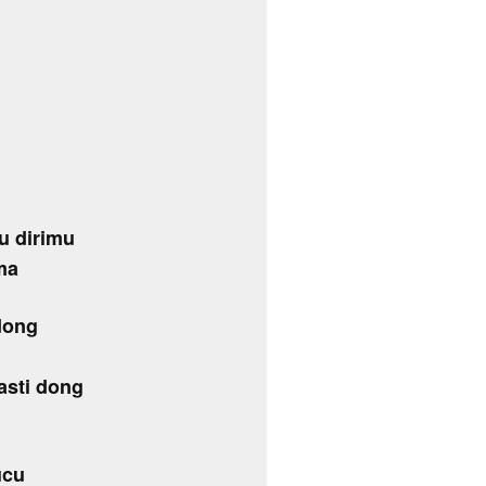
u dirimu
ma
dong
asti dong
ucu