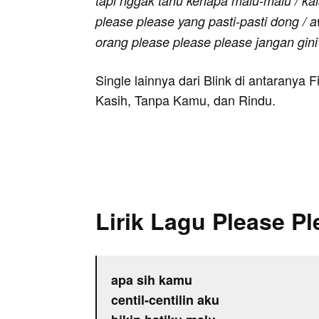
tapi nggak tahu kenapa malu-malu / ka
please please yang pasti-pasti dong /
orang please please please jangan gini
Single lainnya dari Blink di antaranya 
Kasih, Tanpa Kamu, dan Rindu.
Lirik Lagu Please P
apa sih kamu
centil-centilin aku