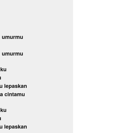
ng umurmu
ng umurmu
iku
u
u lepaskan
pa cintamu
iku
u
u lepaskan