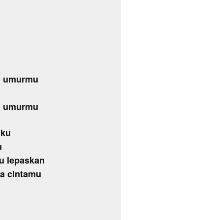
ng umurmu
ng umurmu
iku
u
u lepaskan
pa cintamu