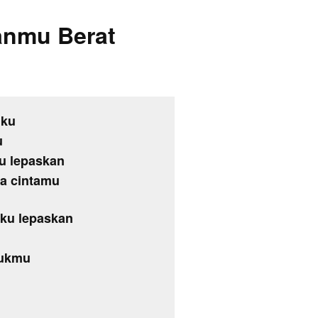
anmu Berat
iku
u
u lepaskan
pa cintamu
 ku lepaskan
tukmu