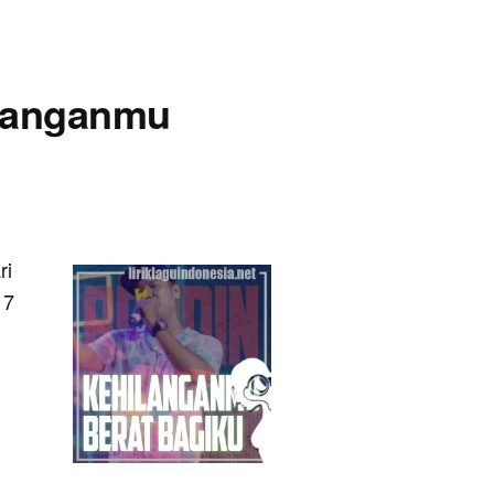
ilanganmu
ri
17