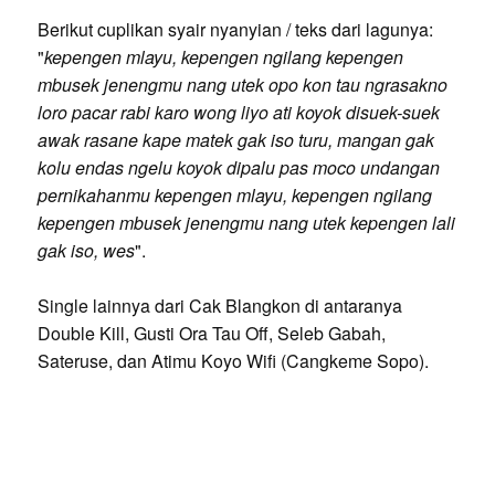
Berikut cuplikan syair nyanyian / teks dari lagunya:
"
kepengen mlayu, kepengen ngilang kepengen
mbusek jenengmu nang utek opo kon tau ngrasakno
loro pacar rabi karo wong liyo ati koyok disuek-suek
awak rasane kape matek gak iso turu, mangan gak
kolu endas ngelu koyok dipalu pas moco undangan
pernikahanmu kepengen mlayu, kepengen ngilang
kepengen mbusek jenengmu nang utek kepengen lali
gak iso, wes
".
Single lainnya dari Cak Blangkon di antaranya
Double Kill, Gusti Ora Tau Off, Seleb Gabah,
Sateruse, dan Atimu Koyo Wifi (Cangkeme Sopo).