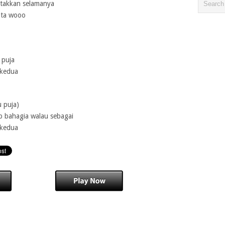
 takkan selamanya
ata wooo
 puja
 kedua
u puja)
ap bahagia walau sebagai
 kedua