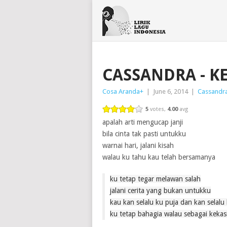
CASSANDRA - K
Cosa Aranda
+
|
June 6, 2014
|
Cassandr
5
votes,
4.00
avg
apalah arti mengucap janji
bila cinta tak pasti untukku
warnai hari, jalani kisah
walau ku tahu kau telah bersamanya
ku tetap tegar melawan salah
jalani cerita yang bukan untukku
kau kan selalu ku puja dan kan selalu
ku tetap bahagia walau sebagai keka