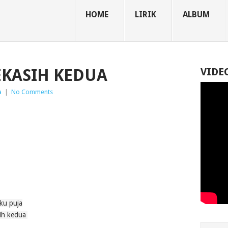
HOME
LIRIK
ALBUM
EKASIH KEDUA
VIDE
a
|
No Comments
 ku puja
sih kedua